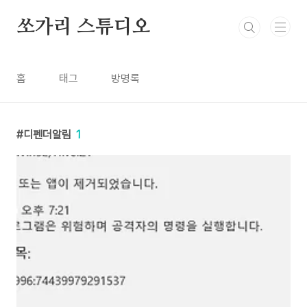
본문 바로가기
쏘가리 스튜디오
홈
태그
방명록
디펜더알림
1