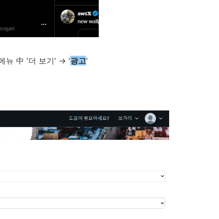
메뉴 中 '더 보기' → '
광고
'