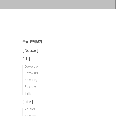
분류 전체보기
[ Notice ]
[ IT ]
Develop
Software
Security
Review
Talk
[ Life ]
Politics
Society