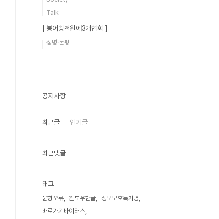
Talk
[ 붕어빵천원에3개협회 ]
성명·논평
공지사항
최근글
인기글
최근댓글
태그
문항오류
윈도우한글
정보보호특기병
바로가기바이러스