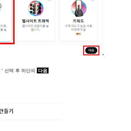
여
' 선택 후 하단의
다음