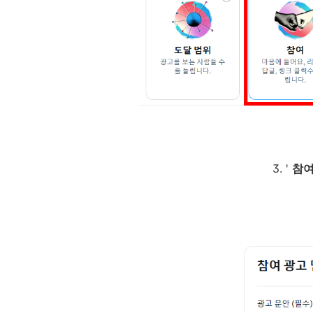
3. '
참