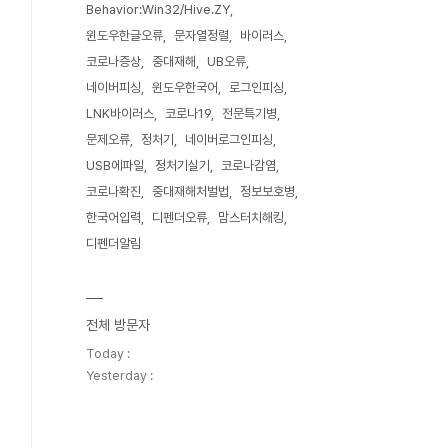
Behavior:Win32/Hive.ZY
윈도우한글오류
문자열정렬
바이러스
코로나증상
중대재해
UB오류
네이버피싱
윈도우한국어
로그인피싱
LNK바이러스
코로나19
전문특기병
문제오류
정처기
네이버로그인피싱
USB에파일
정처기실기
코로나감염
코로나확진
중대재해처벌법
정보보호병
한국어입력
디펜더오류
맘스터치해킹
디펜더알림
전체 방문자
Today :
Yesterday :